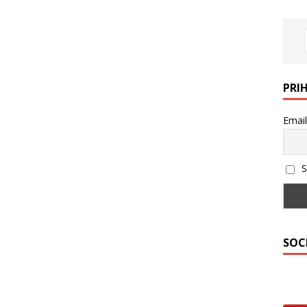
PRI
Email
S
SOC