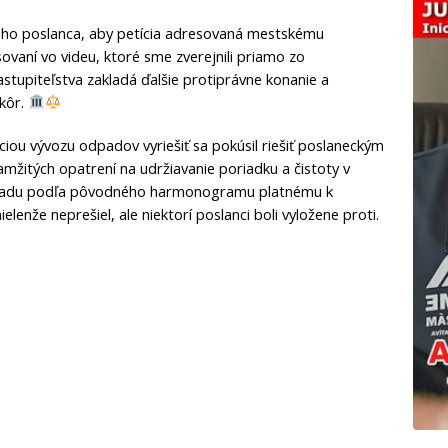
eho poslanca, aby petícia adresovaná mestskému
sovaní vo videu, ktoré sme zverejnili priamo zo
stupiteľstva zakladá ďalšie protiprávne konanie a
kôr.
nciou vývozu odpadov vyriešiť sa pokúsil riešiť poslaneckým
žitých opatrení na udržiavanie poriadku a čistoty v
padu podľa pôvodného harmonogramu platnému k
lenže neprešiel, ale niektorí poslanci boli vyložene proti.