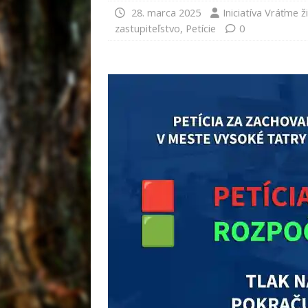
28. marca 2025
Iniciatíva Vráťme 
zastupiteľstvo
,
Petície
0