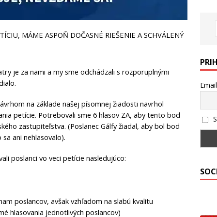
ÍCIU, MÁME ASPOŇ DOČASNÉ RIEŠENIE A SCHVÁLENÝ
PRI
atry
je za nami a my sme odchádzali s rozporuplnými
ialo.
Email
vrhom na základe našej písomnej žiadosti navrhol
ia petície. Potrebovali sme 6 hlasov ZA, aby tento bod
S
ho zastupiteľstva. (Poslanec Gálfy žiadal, aby bol bod
sa ani nehlasovalo).
li poslanci vo veci petície nasledujúco:
SOC
nam poslancov, avšak vzhľadom na slabú kvalitu
jmé hlasovania jednotlivých poslancov)