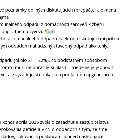
é poznámky od iných diskutujúcich (prepáčte, ale mená
ajmä:
komunálneho odpadu z domácností zároveň k zberu
 duplicitnému vývozu
ého a komunálneho odpadu. Niektorí diskutujúci mi pritom
álnym odpadom nahádzaný stavebný odpad ako tehly,
 odpadu (okolo 21 – 22%), čo podstatným spôsobom
tomto musíme dôrazne súhlasiť – triedenie je jednou z
u, ale vyžaduje si edukáciu a podľa mňa aj generačnú
konca apríla 2025 zvolalo zasadnutie zastupiteľstva
erokovania petície a VZN o odpadoch s tým, že sme
kladov, rokovaní s poslancami a hneď nasledujúce