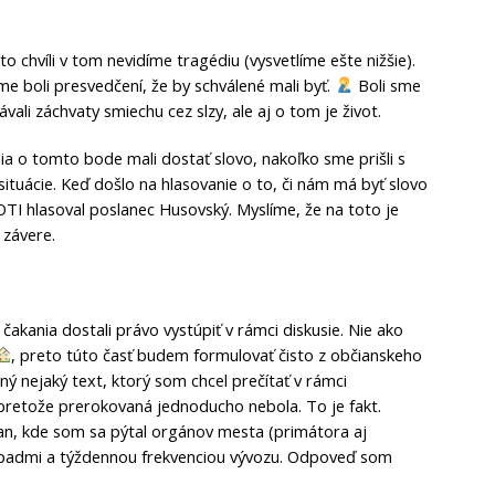
 chvíli v tom nevidíme tragédiu (vysvetlíme ešte nižšie).
me boli presvedčení, že by schválené mali byť.
Boli sme
vali záchvaty smiechu cez slzy, ale aj o tom je život.
a o tomto bode mali dostať slovo, nakoľko sme prišli s
ituácie. Keď došlo na hlasovanie o to, či nám má byť slovo
TI hlasoval poslanec Husovský. Myslíme, že na toto je
 závere.
čakania dostali právo vystúpiť v rámci diskusie. Nie ako
, preto túto časť budem formulovať čisto z občianskeho
ý nejaký text, ktorý som chcel prečítať v rámci
 pretože prerokovaná jednoducho nebola. To je fakt.
n, kde som sa pýtal orgánov mesta (primátora aj
odpadmi a týždennou frekvenciou vývozu. Odpoveď som