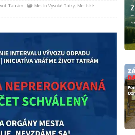
život Tatrám
Mesto Vysoké Tatry
,
Mestské