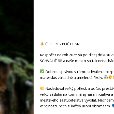
ČO S ROZPOČTOM?
Rozpočet na rok 2025 sa po dlhej diskusii 
SCHVÁLIŤ
a naše mesto sa tak nenachád
Dobrou správou v rámci schválenia rozpočt
materské, základné a umelecké školy.
Nasledoval veľký potlesk a počas prestá
veľkú zásluhu na tom má aj naša iniciatíva a
mestského zastupiteľstva vyvolať. Nechceme
verejnosti, nech si každý urobí obraz sám.