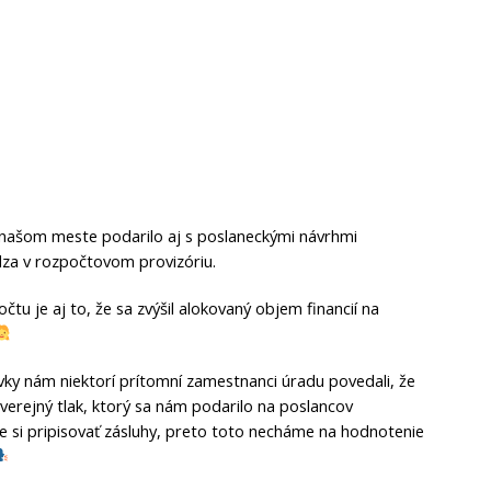
v našom meste podarilo aj s poslaneckými návrhmi
za v rozpočtovom provizóriu.
u je aj to, že sa zvýšil alokovaný objem financií na
vky nám niektorí prítomní zamestnanci úradu povedali, že
 verejný tlak, ktorý sa nám podarilo na poslancov
 si pripisovať zásluhy, preto toto necháme na hodnotenie