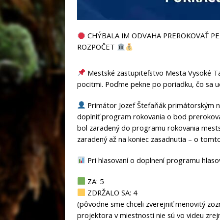
CHÝBALA IM ODVAHA PREROKOVAŤ PET
ROZPOČET
Mestské zastupiteľstvo Mesta
Vysoké T
pocitmi. Poďme pekne po poriadku, čo sa ud
Primátor
Jozef Štefaňák
primátorským ná
doplniť program rokovania o bod prerokovan
bol zaradený do programu rokovania mestské
zaradený až na koniec zasadnutia – o tomto 
Pri hlasovaní o doplnení programu hlasova
ZA: 5
ZDRŽALO SA: 4
(pôvodne sme chceli zverejniť menovitý zoz
projektora v miestnosti nie sú vo videu zre