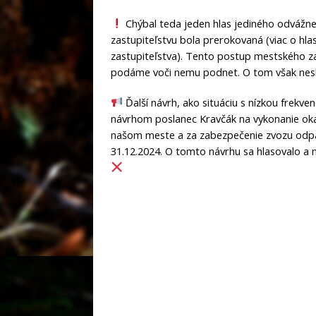
Chýbal teda jeden hlas jediného odvážn
zastupiteľstvu bola prerokovaná (viac o hla
zastupiteľstva). Tento postup mestského za
podáme voči nemu podnet. O tom však nes
Ďalší návrh, ako situáciu s nízkou frekve
návrhom poslanec Kravčák na vykonanie okam
našom meste a za zabezpečenie zvozu od
31.12.2024. O tomto návrhu sa hlasovalo a nie