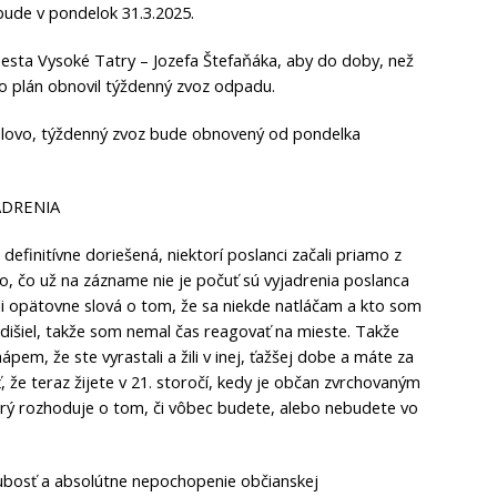
ude v pondelok 31.3.2025.
sta Vysoké Tatry – Jozefa Štefaňáka, aby do doby, než
o plán obnovil týždenný zvoz odpadu.
e slovo, týždenný zvoz bude obnovený od pondelka
ADRENIA
efinitívne doriešená, niektorí poslanci začali priamo z
To, čo už na zázname nie je počuť sú vyjadrenia poslanca
 opätovne slová o tom, že sa niekde natláčam a kto som
odišiel, takže som nemal čas reagovať na mieste. Takže
ápem, že ste vyrastali a žili v inej, ťažšej dobe a máte za
, že teraz žijete v 21. storočí, kedy je občan zvrchovaným
rý rozhoduje o tom, či vôbec budete, alebo nebudete vo
ubosť a absolútne nepochopenie občianskej