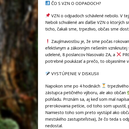
ČO S VZN O ODPADOCH?
VZN o odpadoch schávlené nebolo. V tejto
Neboli schválené ani ďalšie VZN o ktorých s
ticho, čakali sme, trpezlivo, občas sme dostá
Zaujímavosťou je, že sme počas rokovani
efektívnym a zákonným riešením vzniknutej s
udelené, 8 poslancov hlasovalo ZA, a
PRO
potrebné poukázať a prečo, to objasníme v
VYSTÚPENIE V DISKUSII
Napokon sme po 4 hodinách
trpezlivého 
zástupca petičného výboru, ale ako občan
pohľadu. Priznám sa, aj keď som mal napísan
prerokovania petície, od toho som upustil,
Namiesto toho som preto vystúpil ako obča
mestského zastupiteľstva), že čo teda s 
nedostal.