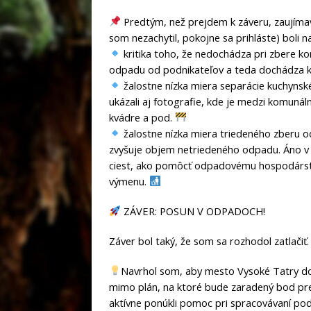
Predtým, než prejdem k záveru, zaujímav
som nezachytil, pokojne sa prihláste) boli n
kritika toho, že nedochádza pri zbere 
odpadu od podnikateľov a teda dochádza k
žalostne nízka miera separácie kuchynsk
ukázali aj fotografie, kde je medzi komun
kvádre a pod.
žalostne nízka miera triedeného zberu
zvyšuje objem netriedeného odpadu. Áno v 
ciest, ako pomôcť odpadovému hospodárstv
výmenu.
ZÁVER: POSUN V ODPADOCH!
Záver bol taký, že som sa rozhodol zatlačiť.
Navrhol som, aby mesto Vysoké Tatry do 
mimo plán, na ktoré bude zaradený bod pr
aktívne ponúkli pomoc pri spracovávaní pod