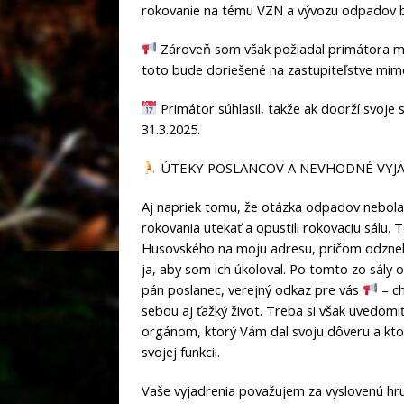
rokovanie na tému VZN a vývozu odpadov b
Zároveň som však požiadal primátora me
toto bude doriešené na zastupiteľstve mim
Primátor súhlasil, takže ak dodrží svoj
31.3.2025.
ÚTEKY POSLANCOV A NEVHODNÉ VYJ
Aj napriek tomu, že otázka odpadov nebola d
rokovania utekať a opustili rokovaciu sálu. 
Husovského na moju adresu, pričom odzneli
ja, aby som ich úkoloval. Po tomto zo sály 
pán poslanec, verejný odkaz pre vás
– ch
sebou aj ťažký život. Treba si však uvedomiť
orgánom, ktorý Vám dal svoju dôveru a kto
svojej funkcii.
Vaše vyjadrenia považujem za vyslovenú hr