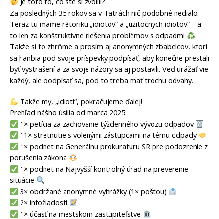
Je toto to, čo ste si zvolili?
Za posledných 35 rokov sa v Tatrách nič podobné nedialo.
Teraz tu máme rétoriku „idiotov“ a „užitočných idiotov“ – a
to len za konštruktívne riešenia problémov s odpadmi
.
Takže si to zhrňme a prosím aj anonymných zbabelcov, ktorí
sa hanbia pod svoje príspevky podpísať, aby konečne prestali
byť vystrašení a za svoje názory sa aj postavili. Veď urážať vie
každý, ale podpísať sa, pod to treba mať trochu odvahy.
Takže my, „idioti“, pokračujeme ďalej!
Prehľad nášho úsilia od marca 2025:
1× petícia za zachovanie týždenného vývozu odpadov
11× stretnutie s volenými zástupcami na tému odpady
1× podnet na Generálnu prokuratúru SR pre podozrenie z
porušenia zákona
1× podnet na Najvyšší kontrolný úrad na preverenie
situácie
3× obdržané anonymné vyhrážky (1× poštou)
2× infožiadosti
1× účasť na mestskom zastupiteľstve