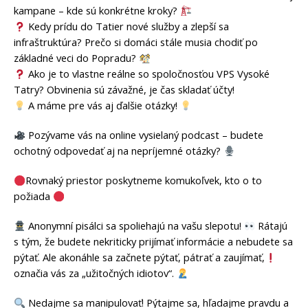
kampane – kde sú konkrétne kroky?
Kedy prídu do Tatier nové služby a zlepší sa
infraštruktúra? Prečo si domáci stále musia chodiť po
základné veci do Popradu?
Ako je to vlastne reálne so spoločnosťou VPS Vysoké
Tatry? Obvinenia sú závažné, je čas skladať účty!
A máme pre vás aj ďalšie otázky!
Pozývame vás na online vysielaný podcast – budete
ochotný odpovedať aj na nepríjemné otázky?
Rovnaký priestor poskytneme komukoľvek, kto o to
požiada
Anonymní pisálci sa spoliehajú na vašu slepotu!
Rátajú
s tým, že budete nekriticky prijímať informácie a nebudete sa
pýtať. Ale akonáhle sa začnete pýtať, pátrať a zaujímať,
označia vás za „užitočných idiotov“.
Nedajme sa manipulovať! Pýtajme sa, hľadajme pravdu a