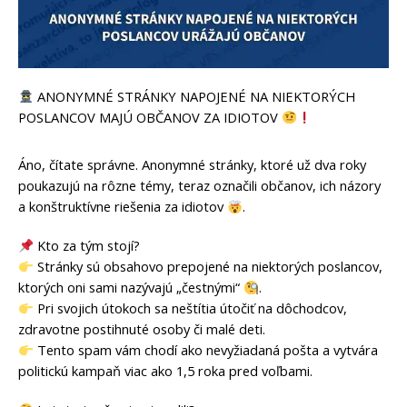
ANONYMNÉ STRÁNKY NAPOJENÉ NA NIEKTORÝCH
POSLANCOV MAJÚ OBČANOV ZA IDIOTOV
Áno, čítate správne. Anonymné stránky, ktoré už dva roky
poukazujú na rôzne témy, teraz označili občanov, ich názory
a konštruktívne riešenia za idiotov
.
Kto za tým stojí?
Stránky sú obsahovo prepojené na niektorých poslancov,
ktorých oni sami nazývajú „čestnými“
.
Pri svojich útokoch sa neštítia útočiť na dôchodcov,
zdravotne postihnuté osoby či malé deti.
Tento spam vám chodí ako nevyžiadaná pošta a vytvára
politickú kampaň viac ako 1,5 roka pred voľbami.