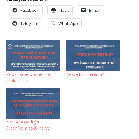
Facebook
Tlačiť
E-mail
Telegram
WhatsApp
Podali sme podnet na
Cesta k zmiereniu?
prokuratúru
Nezodpovedným
úradníkom tečú nervy!