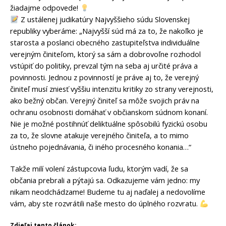
žiadajme odpovede!
Z ustálenej judikatúry Najvyššieho súdu Slovenskej
republiky vyberáme: „Najvyšší súd má za to, že nakoľko je
starosta a poslanci obecného zastupiteľstva individuálne
verejným činiteľom, ktorý sa sám a dobrovoľne rozhodol
vstúpiť do politiky, prevzal tým na seba aj určité práva a
povinnosti. Jednou z povinností je práve aj to, že verejný
činiteľ musí zniesť vyššiu intenzitu kritiky zo strany verejnosti,
ako bežný občan. Verejný činiteľ sa môže svojich práv na
ochranu osobnosti domáhať v občianskom súdnom konaní.
Nie je možné postihnúť deliktuálne spôsobilú fyzickú osobu
za to, že slovne atakuje verejného činiteľa, a to mimo
ústneho pojednávania, či iného procesného konania…“
Takže milí volení zástupcovia ľudu, ktorým vadí, že sa
občania prebrali a pýtajú sa. Odkazujeme vám jedno: my
nikam neodchádzame! Budeme tu aj naďalej a nedovolíme
vám, aby ste rozvrátili naše mesto do úplného rozvratu.
Zdieľaj tento článok: